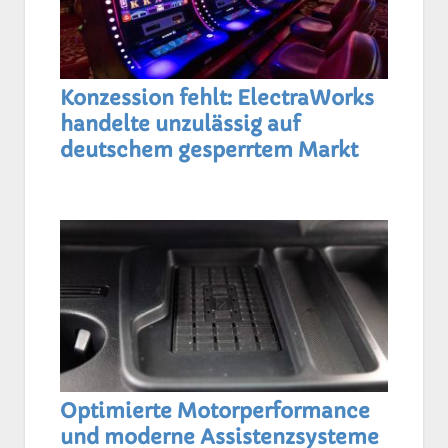
Konzession fehlt: ElectraWorks
handelte unzulässig auf
deutschem gesperrtem Markt
Optimierte Motorperformance
und moderne Assistenzsysteme