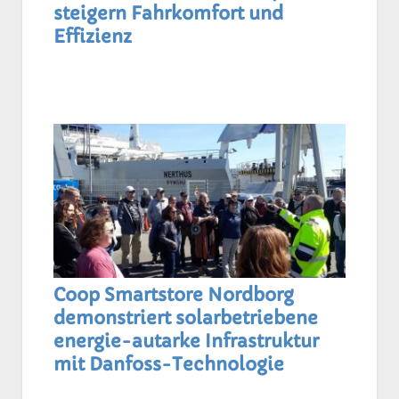
steigern Fahrkomfort und
Effizienz
Coop Smartstore Nordborg
demonstriert solarbetriebene
energie-autarke Infrastruktur
mit Danfoss-Technologie