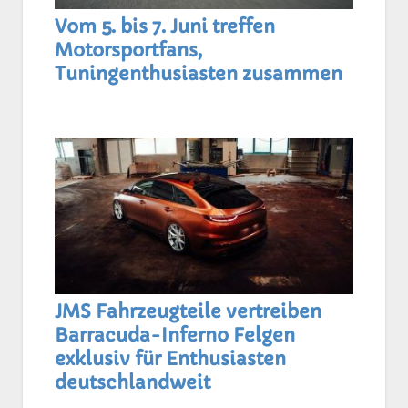
Vom 5. bis 7. Juni treffen
Motorsportfans,
Tuningenthusiasten zusammen
JMS Fahrzeugteile vertreiben
Barracuda-Inferno Felgen
exklusiv für Enthusiasten
deutschlandweit