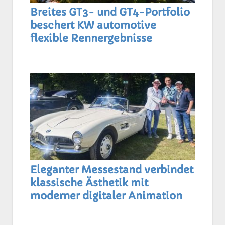
Breites GT3- und GT4-Portfolio
beschert KW automotive
flexible Rennergebnisse
Eleganter Messestand verbindet
klassische Ästhetik mit
moderner digitaler Animation