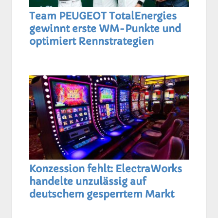
Team PEUGEOT TotalEnergies
gewinnt erste WM-Punkte und
optimiert Rennstrategien
Konzession fehlt: ElectraWorks
handelte unzulässig auf
deutschem gesperrtem Markt