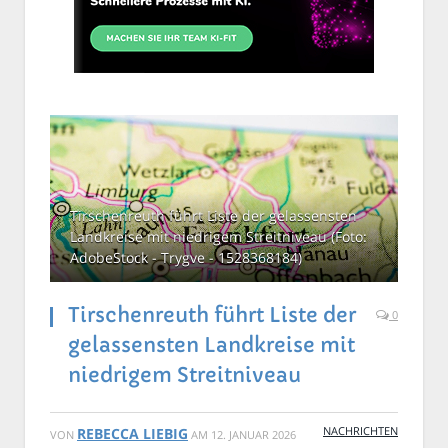
Tirschenreuth führt Liste der gelassensten
Landkreise mit niedrigem Streitniveau (Foto:
AdobeStock - Trygve - 1528368184)
Tirschenreuth führt Liste der
0
gelassensten Landkreise mit
niedrigem Streitniveau
NACHRICHTEN
REBECCA LIEBIG
VON
AM
12. JANUAR 2026