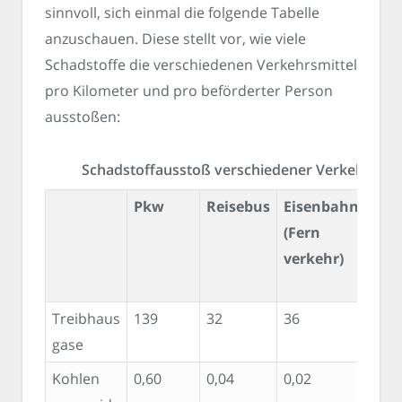
sinnvoll, sich einmal die folgende Tabelle
anzuschauen. Diese stellt vor, wie viele
Schadstoffe die verschiedenen Verkehrsmittel
pro Kilometer und pro beförderter Person
ausstoßen:
Schadstoffausstoß verschiedener Verkehrsmit
Pkw
Reisebus
Eisenbahn
Flu
(Fern
verkehr)
Treibhaus
139
32
36
201
gase
Kohlen
0,60
0,04
0,02
0,13