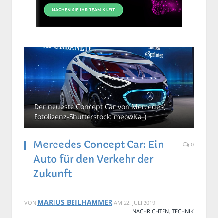
Der neueste Concept Car von Mercedes(
Fotolizenz-Shutterstock: meowKa_)
Mercedes Concept Car: Ein
0
Auto für den Verkehr der
Zukunft
MARIUS BEILHAMMER
VON
AM
22. JULI 2019
NACHRICHTEN
,
TECHNIK