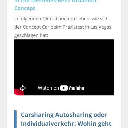
in the Mercedes-Benz Urbanetic
Concept
In folgenden Film ist auch zu sehen, wie sich
der Concept Car beim Praxistest in Las Vegas
geschlagen hat:
Carsharing Autosharing oder
Individualverkehr: Wohin geht