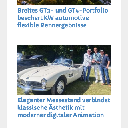
Breites GT3- und GT4-Portfolio
beschert KW automotive
flexible Rennergebnisse
Eleganter Messestand verbindet
klassische Ästhetik mit
moderner digitaler Animation