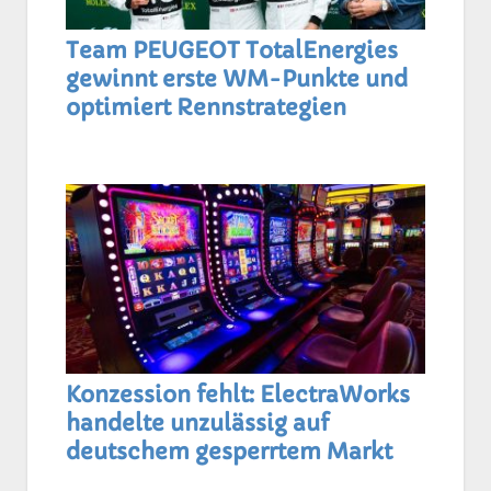
Team PEUGEOT TotalEnergies
gewinnt erste WM-Punkte und
optimiert Rennstrategien
Konzession fehlt: ElectraWorks
handelte unzulässig auf
deutschem gesperrtem Markt