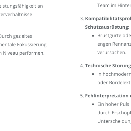
Team im Hinter
eistungsfähigkeit an
terverhältnisse
Kompatibilitätspr
Schutzausrüstung:
Brustgurte od
urch gezieltes
engen Rennanz
mentale Fokussierung
verursachen.
m Niveau performen.
Technische Störung
In hochmodern
oder Bordelekt
Fehlinterpretation
Ein hoher Puls
durch Erschöpf
Unterscheidung