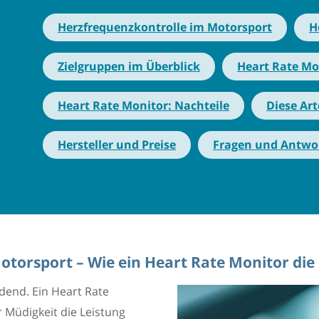
Herzfrequenzkontrolle im Motorsport
H
Zielgruppen im Überblick
Heart Rate Mon
Heart Rate Monitor: Nachteile
Diese Art
Hersteller und Preise
Fragen und Antwo
torsport – Wie ein Heart Rate Monitor die
dend. Ein Heart Rate
 Müdigkeit die Leistung