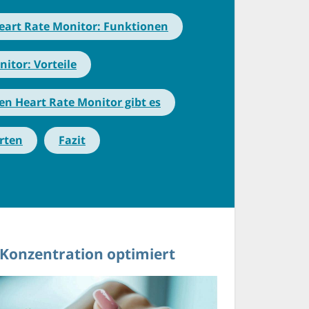
eart Rate Monitor: Funktionen
itor: Vorteile
en Heart Rate Monitor gibt es
rten
Fazit
 Konzentration optimiert