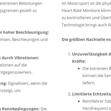
 extremen Belastungen
Im Motorsport ist die phy
ngsgrenzen gezielt zu
Heart Rate Monitore könn
zu kontrollieren und Über
Technologie bringt auch Na
i hoher Beschleunigung:
emsen, Beschleunigen und
Die größten Nachteile v
Unzuverlässigkeit 
s durch Vibrationen:
Kräfte:
ationen auf die
Die extremen 
entgegenzuwirken.
können die Sen
liefern.
ung:
Signalisiert, wenn die
nsteigt, um
Limitierte Echtzei
Rennfahrer hab
Herzfrequenz z
e Rennbedingungen:
Die