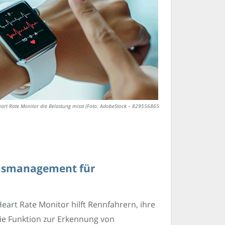
art Rate Monitor die Belastung misst (Foto: AdobeStock – 829556865
onsmanagement für
eart Rate Monitor hilft Rennfahrern, ihre
Die Funktion zur Erkennung von