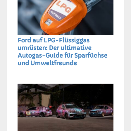
Ford auf LPG-Flüssiggas
umrüsten: Der ultimative
Autogas-Guide für Sparfüchse
und Umweltfreunde