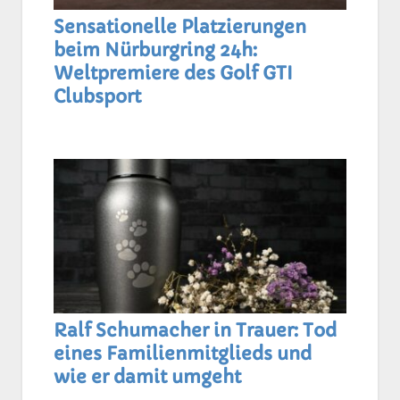
Sensationelle Platzierungen
beim Nürburgring 24h:
Weltpremiere des Golf GTI
Clubsport
Ralf Schumacher in Trauer: Tod
eines Familienmitglieds und
wie er damit umgeht